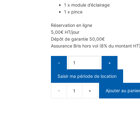
1 x module d’éclairage
1 x pince
Réservation en ligne
5,00
€
HT/jour
Dépôt de garantie
50,00
€
Assurance Bris hors vol (8% du montant HT)
−
+
Saisir ma période de location
Ajouter au panie