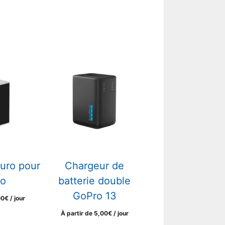
duro pour
Chargeur de
o
batterie double
GoPro 13
00
€
/ jour
À partir de
5,00
€
/ jour